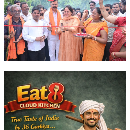
विदेश
छत्तीसगढ़
राजनीति
खेल
बिजनेस
मनोरंजन
ज्ञान विज्ञान
करिअर
धर्म