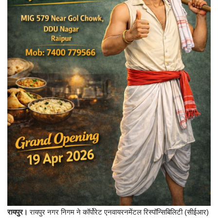
लाइफ स्टाइल
Gallery
Language
English
हिंदी
रायपुर।
रायपुर नगर निगम ने कॉर्पोरेट एनवायरनमेंटल रिस्पॉन्सिबिलिटी (सीईआर)