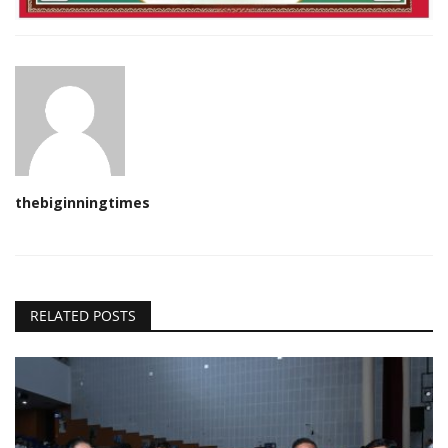
thebiginningtimes
RELATED POSTS