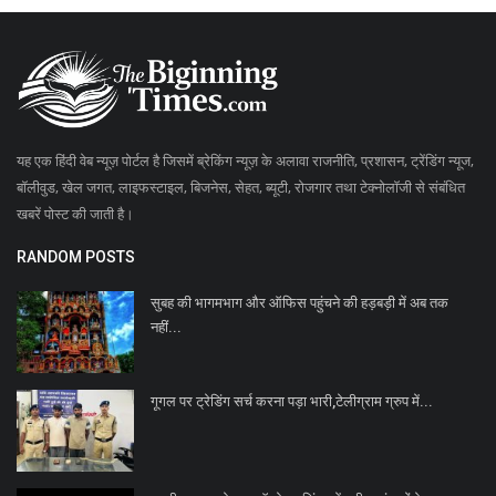
यह एक हिंदी वेब न्यूज़ पोर्टल है जिसमें ब्रेकिंग न्यूज़ के अलावा राजनीति, प्रशासन, ट्रेंडिंग न्यूज,
बॉलीवुड, खेल जगत, लाइफस्टाइल, बिजनेस, सेहत, ब्यूटी, रोजगार तथा टेक्नोलॉजी से संबंधित
खबरें पोस्ट की जाती है।
RANDOM POSTS
सुबह की भागमभाग और ऑफिस पहुंचने की हड़बड़ी में अब तक
नहीं...
गूगल पर ट्रेडिंग सर्च करना पड़ा भारी,टेलीग्राम ग्रुप में...