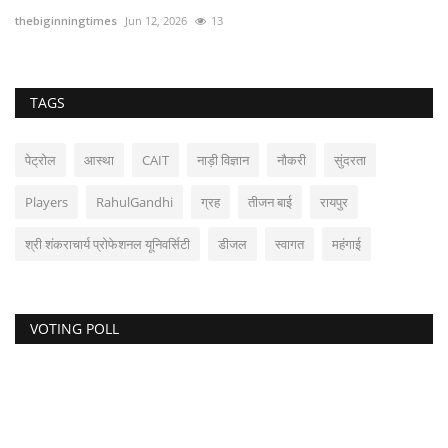
thebiginningtimes
Aug 3, 2026
3
TAGS
पेट्रोल
आस्था
CAIT
नाड़ी विज्ञान
नौकरी
सुंदरता
Players
RahulGandhi
ग्रह
तीजन बाई
रायपुर
श्री शंकराचार्य प्रोफेशनल यूनिवर्सिटी
डीजल
स्वागत
महंगाई
VOTING POLL