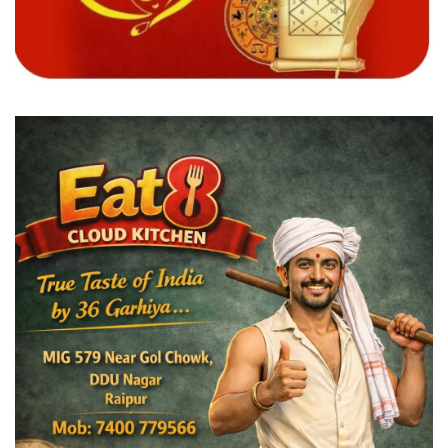
विदेश
छत्तीसगढ़
राजनीति
खेल
बिजनेस
मनोरंजन
ज्ञान विज्ञान
करिअर
धर्म