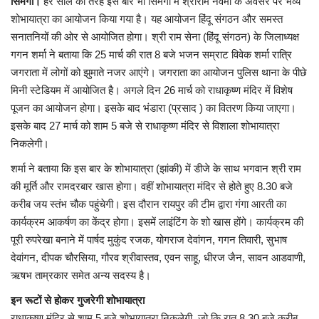
सिमगा।
हर साल की तरह इस बार भी सिमगा में श्रीराम नवमी के अवसर पर भव्य
शोभायात्रा का आयोजन किया गया है। यह आयोजन हिंदू संगठन और समस्त
सनातनियों की ओर से आयोजित होगा। श्री राम सेना (हिंदू संगठन) के जिलाध्यक्ष
गगन शर्मा ने बताया कि 25 मार्च की रात 8 बजे भजन सम्राट विवेक शर्मा रात्रि
जगराता में लोगों को झुमाते नजर आएंगे। जगराता का आयोजन पुलिस थाना के ​पीछे
मिनी स्टेडियम में आयोजित है। अगले दिन 26 मार्च को राधाकृष्ण मंदिर में विशेष
पूजन का आयोजन होगा। ​इसके बाद भंडारा (प्रसाद ) का वितरण किया जाएगा।
इसके बाद 27 मार्च को शाम 5 बजे से राधाकृष्ण मंदिर से विशाला शोभायात्रा
निकलेगी।
शर्मा ने बताया कि इस बार के शोभायात्रा (झांकी) में डीजे के साथ भगवान श्री राम
की मूर्ति और रामदरबार खास होगा। वहीं शोभायात्रा मंदिर से होते हुए 8.30 बजे
करीब जय स्तंभ चौक पहुंचेगी। इस दौरान रायपुर की टीम द्वारा गंगा आरती का
कार्यक्रम आकर्षण का केंद्र होगा। इसमें लाइंटिंग के शो खास होंगे। कार्यक्रम की
पूरी रुपरेखा बनाने में पार्षद मुकुंद रजक, योगराज देवांगन, गगन तिवारी, सुभाष
देवांगन, दीपक चौरसिया, गौरव श्रीवास्तव, एवन साहू, धीरज जैन, सावन आडवाणी,
ऋषभ ताम्रकार समेत अन्य सदस्य है।
इन रूटों से होकर गुजरेगी शोभायात्रा
राधाकृष्ण मंदिर से शाम 5 बजे शोभायात्रा निकलेगी, जो कि रात 8.30 बजे करीब