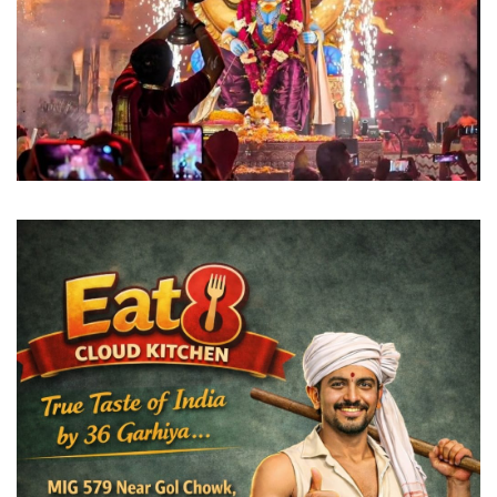
विदेश
छत्तीसगढ़
राजनीति
खेल
बिजनेस
मनोरंजन
ज्ञान विज्ञान
करिअर
धर्म