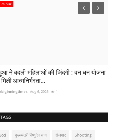
Raipur
छत्तीसगढ़
हुआ ने बदली महिलाओं की जिंदगी : वन धन योजना
जब सीएम साय न
 मिली आत्मनिर्भरता...
पादुका,उत्साह.
ebiginningtimes
Aug 6, 2026
1
thebiginningtimes
TAGS
Bcci
मुख्यमंत्री विष्णुदेव साय
रोजगार
Shooting