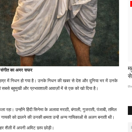
छत्तीसगढ़
ी सौगात :
पीएम मोदी की दूरदर्शी सोच से देश की कार्यसंस्कृति में
म
थमा संगीत का अमर सफर
आया...
से
ी उम्र में निधन हो गया है। उनके निधन की खबर से देश और दुनिया भर में उनके
thebiginningtimes
Jun 10, 2026
8
th
 सबसे बहुमुखी और प्रभावशाली आवाज़ों में से एक को खो दिया है।
ा। उन्होंने हिंदी सिनेमा के अलावा मराठी, बंगाली, गुजराती, पंजाबी, तमिल
 गायकी को ढालने की उनकी क्षमता उन्हें अन्य गायिकाओं से अलग बनाती थी।
त—हर शैली में अपनी अमिट छाप छोड़ी।