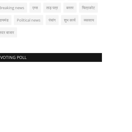
Breaking news
एम्स
ताड़ पत्र
बस्तर
चित्रकोट
डायमंड
Political news
पंचांग
शुभ कार्य
व्यवसाय
सदर बाजार
VOTING POLL