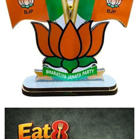
विदेश
छत्तीसगढ़
राजनीति
खेल
बिजनेस
मनोरंजन
ज्ञान विज्ञान
करिअर
धर्म