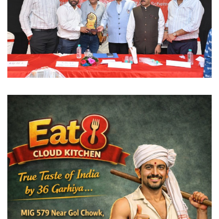
विदेश
छत्तीसगढ़
राजनीति
खेल
बिजनेस
मनोरंजन
ज्ञान विज्ञान
करिअर
धर्म