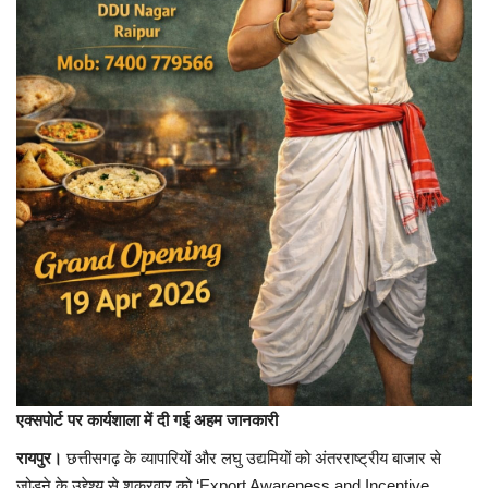
लाइफ स्टाइल
Gallery
Language
English
हिंदी
एक्सपोर्ट पर कार्यशाला में दी गई अहम जानकारी
रायपुर।
छत्तीसगढ़ के व्यापारियों और लघु उद्यमियों को अंतरराष्ट्रीय बाजार से
जोड़ने के उद्देश्य से शुक्रवार को ‘Export Awareness and Incentive