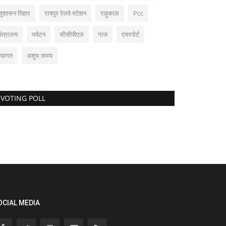
सुशासन तिहार
रायपुर रेलवे स्टेशन
राहुकाल
Pcc
मंत्रालय
पर्यटन
सीसीपीएल
गाज
एयरपोर्ट
स्वागत
अशुभ समय
VOTING POLL
OCIAL MEDIA