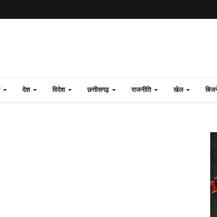
ल
देश
विदेश
छत्तीसगढ़
राजनीति
खेल
बिज