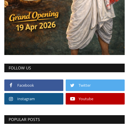
लाइफ स्टाइल
Gallery
Language
English
हिंदी
FOLLOW US
Facebook
Twitter
Instagram
Youtube
POPULAR POSTS