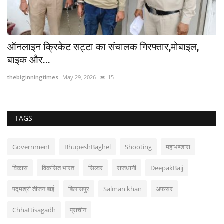
ऑनलाइन क्रिकेट सट्टा का संचालक गिरफ्तार,मोबाइल,
H
बाइक और...
ओव
thebiginningtimes
May 29, 2026
15
th
TAGS
Government
BhupeshBaghel
Shooting
महाभण्डारा
विकास
विकसित भारत
सिल्वर
राजधानी
DeepakBaij
पद्मश्री तीजन बाई
बिलासपुर
Salman khan
अफसर
Chhattisagadh
प्राचीन