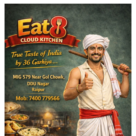
विदेश
छत्तीसगढ़
राजनीति
खेल
बिजनेस
मनोरंजन
ज्ञान विज्ञान
करिअर
धर्म