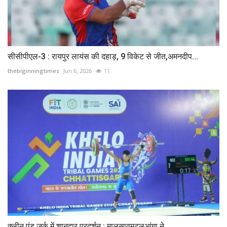
सीसीपीएल-3 : रायपुर लायंस की दहाड़, 9 विकेट से जीत,अमनदीप...
thebiginningtimes
Jun 6, 2026
11
क्लीन एंड जर्क में शानदार प्रदर्शन : मालसावमटलुआंगा ने...