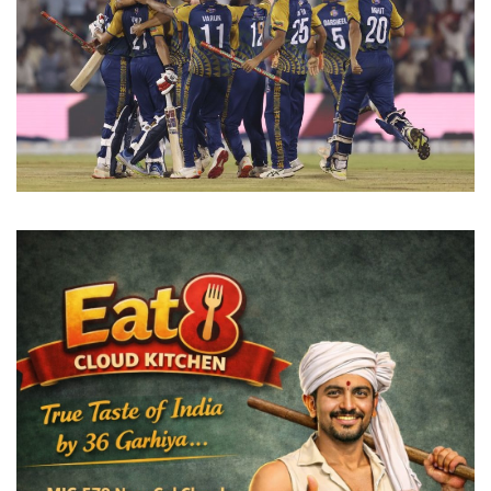
विदेश
छत्तीसगढ़
राजनीति
खेल
बिजनेस
मनोरंजन
ज्ञान विज्ञान
करिअर
धर्म