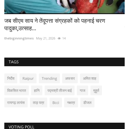
जब सीएम साय ने तेंदूपत्ता संग्रहकों को पहनाई चरण
आ
पादुका,उत्साह...
से
thebiginningtimes
May 21, 2026
14
th
TAGS
निर्देश
Raipur
Trending
अफसर
अमित शाह
विकसित भारत
हानि
पद्मश्री तीजन बाई
गाज
मुहूर्त
रायगढ़ लायंस
ताड़ पत्र
Bcci
नक्षत्र
डीजल
VOTING POLL