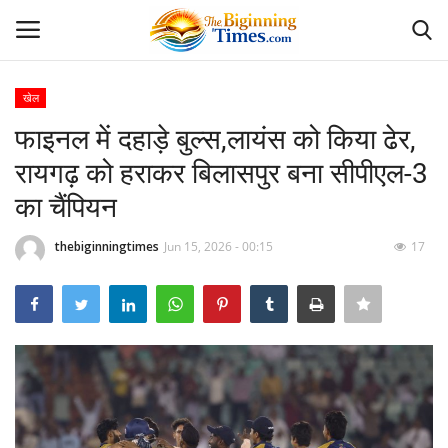
खेल
Login
Register
फाइनल में दहाड़े बुल्स,लायंस को किया ढेर,
रायगढ़ को हराकर बिलासपुर बना सीपीएल-3
Home
का चैंपियन
अपराध
thebiginningtimes
Jun 15, 2026 - 00:15
17
Contact
दैनिक पंचांग
दैनिक राशिफल
देश