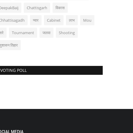
DeepakBaij
Chattisgarh
विकास
Chhattisagadh
प्यार
Cabinet
लाभ
Mou
ारे
Tournament
जलवा
Shooting
सुशासन तिहार
VOTING POLL
OCIAL MEDIA