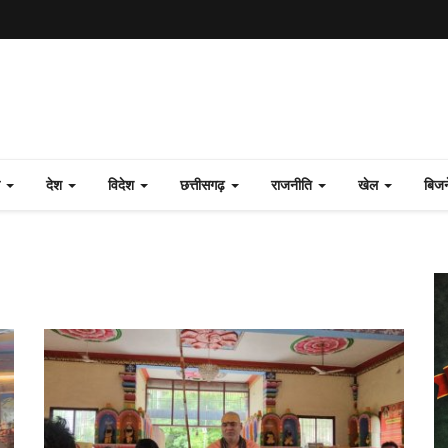
ल
देश
विदेश
छत्तीसगढ़
राजनीति
खेल
बिज