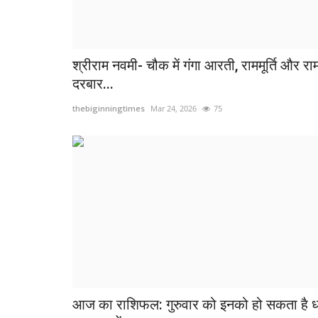
छत्तीसगढ़
श्रीराम नवमी- चौक में गंगा आरती, राममूर्ति और रा
दरबार...
thebiginningtimes
Mar 24, 2026
75
जब सीएम साय ने तेंदूपत्ता संग्रहकों को 
पादुका,उत्साह...
thebiginningtimes
May 21, 2026
14
आज का राशिफल: गुरुवार को इनको हो सकता है 