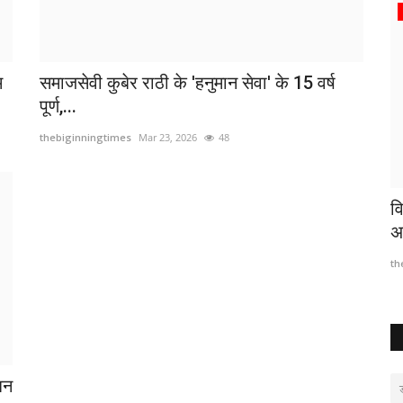
राजनीति
म
समाजसेवी कुबेर राठी के 'हनुमान सेवा' के 15 वर्ष
पूर्ण,...
thebiginningtimes
Mar 23, 2026
48
पहनाई चरण
पिछले साल का धान अभी तक संग्रहण केंद्रों में पड़ा
व
है : कांग्रेस
अ
thebiginningtimes
May 30, 2026
7
th
धन