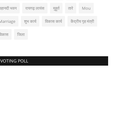
महानदी भवन
रायगढ़ लायंस
मुहूर्त
तारे
Mou
Marriage
शुभ कार्य
विकास कार्य
केंद्रीय गृह मंत्री
विकास
जिला
VOTING POLL