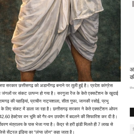
राजनीति
ज़ी और
कांग्रेसियों को अब हर पवित्र और जनहित के कार्य में
आ
भी गड़बड़ी...
की
ाजपा सरकार छत्तीसगढ़ को अडानीगढ़ बनाने पर तुली हुई है। प्रदेश कांग्रेस
thebiginningtimes
May 29, 2026
11
th
जंगलों पर संकट उत्पन्न हो गया है। सरगुजा रेंज के केते एक्सटेंशन के खुदाई
मगढ़ की पहाड़ियां, प्राचीन नाट्यशाला, सीता गुफा, जानकी रसोई, प्रभु
भ के लिए संकट में डाला जा रहा है। छत्तीसगढ़ सरकार ने केते एक्सटेंशन ओपन
2.60 हेक्टेयर वन भूमि को गैर-वन उपयोग में बदलने की सिफारिश कर दी है।
्यावरण मंत्रालय के पास भेजा गया है। केंद्र से हरी झंडी मिलते ही 7 लाख से
से सेंट्रल इंडिया का “लंग्स ज़ोन“ कहा जाता है।