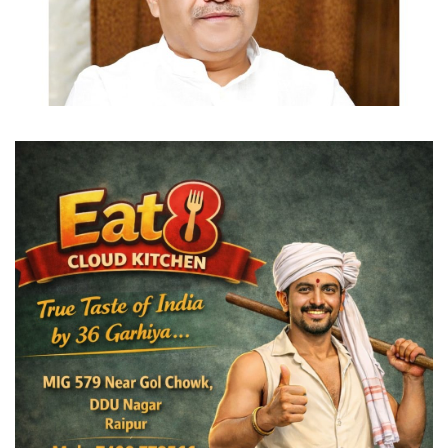
विदेश
छत्तीसगढ़
राजनीति
खेल
बिजनेस
मनोरंजन
ज्ञान विज्ञान
करिअर
धर्म