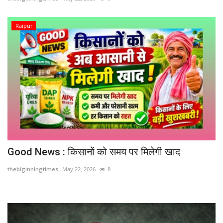
विदेश
Raipur
छत्तीसगढ़
राजनीति
खेल
बिजनेस
मनोरंजन
Good News : किसानों को समय पर मिलेगी खाद
ज्ञान विज्ञान
thebiginningtimes
May 22, 2026
8
करिअर
धर्म