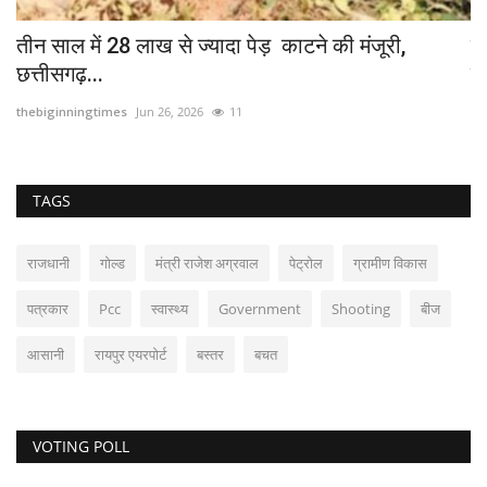
ुभ
तीन साल में 28 लाख से ज्यादा पेड़ काटने की मंजूरी,
उ
छत्तीसगढ़...
छू
thebiginningtimes
Jun 26, 2026
11
th
TAGS
राजधानी
गोल्ड
मंत्री राजेश अग्रवाल
पेट्रोल
ग्रामीण विकास
पत्रकार
Pcc
स्वास्थ्य
Government
Shooting
बीज
आसानी
रायपुर एयरपोर्ट
बस्तर
बचत
VOTING POLL