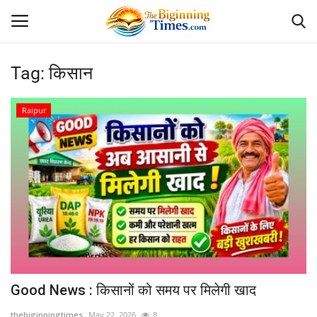
Tag:
किसान
Login
Register
Raipur
Home
अपराध
Contact
दैनिक पंचांग
दैनिक राशिफल
Good News : किसानों को समय पर मिलेगी खाद
देश
thebiginningtimes
May 22, 2026
8