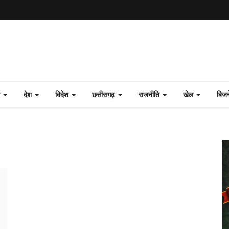
ल
देश
विदेश
छत्तीसगढ़
राजनीति
खेल
बिज