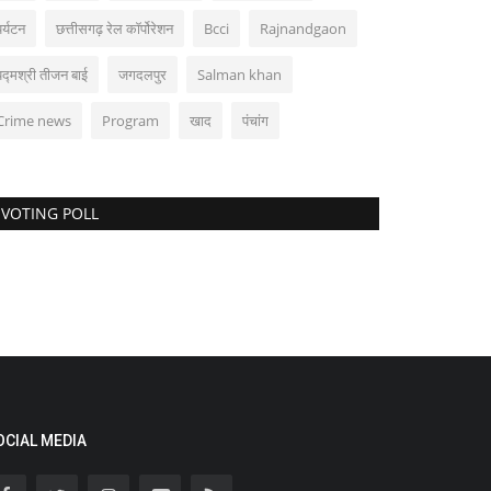
पर्यटन
छत्तीसगढ़ रेल कॉर्पोरेशन
Bcci
Rajnandgaon
पद्मश्री तीजन बाई
जगदलपुर
Salman khan
Crime news
Program
खाद
पंचांग
VOTING POLL
OCIAL MEDIA